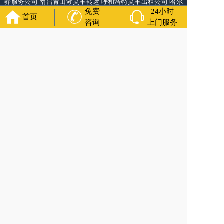
葬服务公司
南昌青山湖灵车转运
呼和浩特灵车出租公司
哈尔
免费
24小时
滨道里区丧葬用品
西宁城东区白事服务
潍坊奎文区殡仪馆服
首页
务
乳山寿衣店铺
杭州上城区灵堂布置
沈阳浑南区殡葬平台
中
咨询
上门服务
国墓地网
中国非急救转运网
网站建设
中国殡葬一条龙网
中国
救护车网
葬花店
葬花服务网
福寿万年长
官方公众号
400-000-1116
各城市均有服务人员上门服务
24小时上门服务
Copyright 2024 福州福寿万年长 All Rights Reserved.全站内容
均为咨询服务，遗体转运接送业务须联系当地殡仪馆咨询.
备案号：沪ICP备2024106339号-2
网站建设
：
上往建站