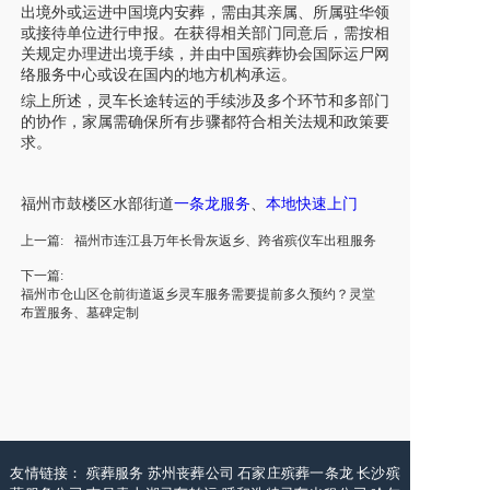
出境外或运进中国境内安葬，需由其亲属、所属驻华领
或接待单位进行申报。在获得相关部门同意后，需按相
关规定办理进出境手续，并由中国殡葬协会国际运尸网
络服务中心或设在国内的地方机构承运。
综上所述，
灵车
长途转运的手续涉及多个环节和多部门
的协作，家属需确保所有步骤都符合相关法规和政策要
求。
福州
市
鼓楼区
水部街道
一条龙服务
、
本地快速上门
上一篇:
福州市连江县万年长骨灰返乡、跨省殡仪车出租服务
下一篇:
福州市仓山区仓前街道返乡灵车服务需要提前多久预约？灵堂
布置服务、墓碑定制
友情链接：
殡葬服务
苏州丧葬公司
石家庄殡葬一条龙
长沙殡