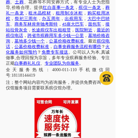
葬
、
土葬
、花葬等不同安葬方式，有专业人士为您指
导
,价格合理。提供
红白喜事一条龙
，
殡仪一条龙
，
葬
礼一条龙
，
租水晶棺材
，
租用制冷冰柜
，
购买租用冰
棺
，
祭祀三周年
，
办五周年
，
出殡用车
，
大巴中巴轿
车
、
商务车林肯奔驰考斯特
，
座大巴车
，
面包车
，
接
45
站拉骨灰盒
，
长途殡仪车出租租赁
，
医院附近
，
最近的
殡仪电话
，
跨省市殡葬用车多少钱一公里
，
墓地价格咨
询
，
墓地多少钱一个
，
公墓价格收费标准
。最近
殡仪电
话
，
公墓价格收费标准
，
白事丧葬服务流程有哪些
？
火
化服务如何预约
？
免费专车接送
。公司以人为本
,真诚
做事,合理回报为宗旨，多年专业殡葬服务经验、专注
正规
白事葬礼礼仪
、
专业团队为你服务
。
全天服务热线
：
4000-011-110
手机微信同
号
:18118144419
注；
整个网站内容均为咨询服务，并提供免费咨询，殡
仪馆服务项目需要联系殡仪馆办理
。