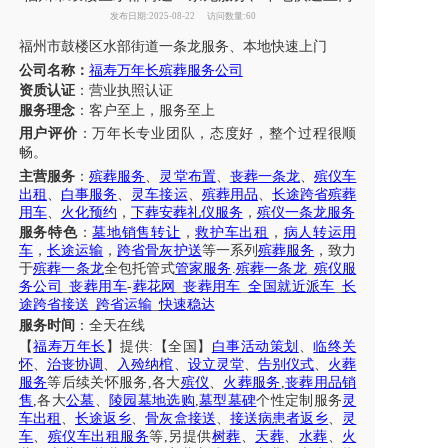
发布日期:2025-08-22
访问数量:60
福州
市
鼓楼区
水部街道
一条龙服务
、
本地快速上门
公司名称：
福寿万年长殡葬服务公司
资质认证
：营业执照认证
服务理念
：客户至上，服务至上
用户评价
：
万年长
专业团队，态度好，整个过程很顺
畅。
主营服务
：
殡葬服务
、
灵堂布置
、
丧葬一条龙
、
殡仪车
出租
、
白事服务
、
灵车接运
、
殡葬用品
、
长途跨省殡葬
用车
、
火化预约
，
下葬安葬礼仪服务
，
殡仪一条龙服务
服务特色
：
墓地销售转让
，
救护车出租
，
病人转运用
车
，
长途运输
，
跨省骨灰护送
等一系列
殡葬服务
，致力
于
殡葬一条龙
全包托管式
管家服务
.
殡葬一条龙
_
殡仪服
务公司
_
丧葬用车
-
葬花网
_
丧葬用车
_
全国就近派车
_
长
途跨省接送
_
跨省运输
_
快速稳达
服务时间
：全天在线
【
福寿万年长
】提供
:【全国】
白事活动策划
、
临终关
怀
、
治丧协调
、
入殓纳棺
、
设立灵堂
、
告别仪式
、
火葬
服务
等后续关怀服务
,各大
殡仪
、
火葬服务
,
丧葬用品销
售
,各大
公墓
、
陵园墓地选购
,
墓型墓碑
个性定制服务
灵
车出租
、
长途返乡
、
骨灰盒接送
、
接送病患者返乡
、
灵
车
、
殡仪车出租服务
等
,另提供
树葬
、
天葬
、
水葬
、
火