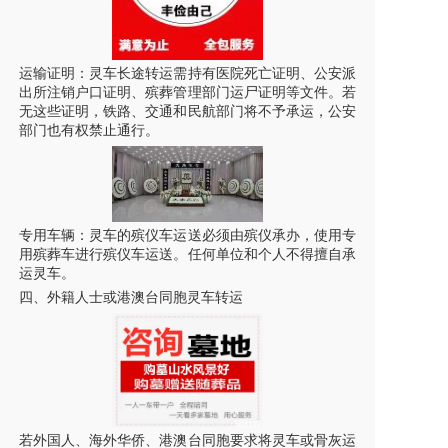
运输证明：
灵车
长途转运需持有医院死亡证明、公安派
出所注销户口证明、殡葬管理部门运尸证明等文件。若
无这些证明，铁路、交通和民航部门将不予承运，公安
部门也有权禁止通行。
专用车辆：
灵车
的
殡仪车运送
必须由殡仪承办，使用专
用殡葬车进行
殡仪车运送
。任何单位和个人不得擅自承
运
灵车
。
四、外籍人士或港澳台同胞
灵车
转运
若外国人、海外华侨、港澳台同胞要求将
灵车
或骨灰运