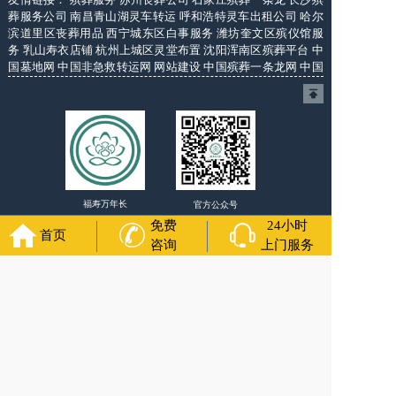
葬服务公司
南昌青山湖灵车转运
呼和浩特灵车出租公司
哈尔
滨道里区丧葬用品
西宁城东区白事服务
潍坊奎文区殡仪馆服
务
乳山寿衣店铺
杭州上城区灵堂布置
沈阳浑南区殡葬平台
中
国墓地网
中国非急救转运网
网站建设
中国殡葬一条龙网
中国
救护车网
葬花店
葬花服务网
福寿万年长
官方公众号
免费
24小时
首页
咨询
上门服务
400-000-1116
各城市均有服务人员上门服务
24小时上门服务
Copyright 2024 福州福寿万年长 All Rights Reserved.全站内容
均为咨询服务，遗体转运接送业务须联系当地殡仪馆咨询.
备案号：沪ICP备2024106339号-2
网站建设
：
上往建站