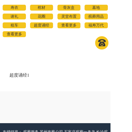
寿衣
棺材
骨灰盒
墓地
谢礼
花圈
灵堂布置
殡葬用品
租车
超度诵经
查看更多
福寿万代
查看更多
超度诵经1
友情链接：
殡葬服务
苏州丧葬公司
石家庄殡葬一条龙
长沙殡