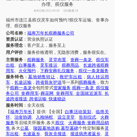
办理、殡仪服务
发布日期:2025-09-06
访问数量:56
福州
市
连江县
殡仪灵车如何预约
殡仪车
运输
、
丧事办
?
理
、
殡仪
服务
公司名称：
福寿万年长殡葬服务公司
资质认证
：营业执照认证
服务理念
：客户至上，服务至上
用户评价
：
服务
价格透明，无隐形消费，服务很实在。
主营服务
：
殡葬服务
、
灵堂布置
、
丧葬一条龙
、
殡仪车
出租
、
白事服务
、
灵车接运
、
殡葬用品
、
长途跨省殡葬
用车
、
火化预约
，
下葬安葬礼仪服务
，
殡仪一条龙服务
服务特色
：
墓地销售转让
，
救护车出租
，
病人转运用
车
，
长途运输
，
跨省骨灰护送
等一系列
殡葬服务
，致力
于
殡葬一条龙
全包托管式
管家服务
.
殡葬一条龙
_
殡仪服
务公司
_
丧葬用车
-
葬花网
_
丧葬用车
_
全国就近派车
_
长
途跨省接送
_
跨省运输
_
快速稳达
服务时间
：全天在线
【
福寿万年长
】提供
:【全国】
白事活动策划
、
临终关
怀
、
治丧协调
、
入殓纳棺
、
设立灵堂
、
告别仪式
、
火葬
服务
等后续关怀服务
,各大
殡仪
、
火葬服务
,
丧葬用品销
售
,各大
公墓
、
陵园墓地选购
,
墓型墓碑
个性定制服务
灵
车出租
、
长途返乡
、
骨灰盒接送
、
接送病患者返乡
、
灵