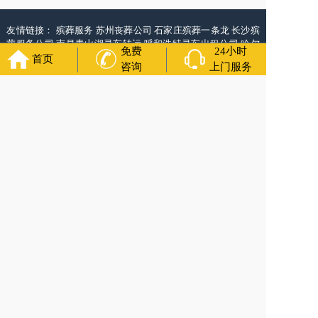
友情链接：
殡葬服务
苏州丧葬公司
石家庄殡葬一条龙
长沙殡
葬服务公司
南昌青山湖灵车转运
呼和浩特灵车出租公司
哈尔
免费
24小时
滨道里区丧葬用品
西宁城东区白事服务
潍坊奎文区殡仪馆服
首页
咨询
上门服务
务
乳山寿衣店铺
杭州上城区灵堂布置
沈阳浑南区殡葬平台
中
国墓地网
中国非急救转运网
网站建设
中国殡葬一条龙网
中国
救护车网
葬花店
葬花服务网
福寿万年长
官方公众号
400-000-1116
各城市均有服务人员上门服务
24小时上门服务
Copyright 2024 福州福寿万年长 All Rights Reserved.全站内容