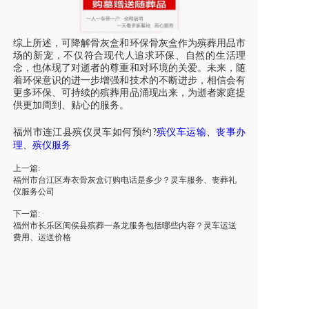
综上所述，可降解骨灰盒和环保骨灰盒作为殡葬用品市
场的新宠，不仅符合现代人追求环保、自然的生活理
念，也体现了对逝者的尊重和对环境的关爱。未来，随
着环保意识的进一步增强和技术的不断进步，相信会有
更多环保、可持续的殡葬用品涌现出来，为逝者家庭提
供更加周到、贴心的服务。
福州
市
连江县
殡仪灵车如何预约
殡仪车
运输
、
丧事办
?
理
、
殡仪
服务
上一篇:
福州市台江区寿衣骨灰盒订购电话是多少？灵车服务、丧葬礼
仪服务公司
下一篇:
福州市长乐区闽侯县殡葬一条龙服务包括哪些内容？灵车运送
费用、运送价格