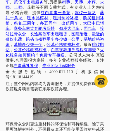
车
、
殡仪车出租服务
等
,另提供
树葬
、
天葬
、
水葬
、
火
葬
、
土葬
、花葬等不同安葬方式，有专业人士为您指
导
,价格合理。提供
红白喜事一条龙
，
殡仪一条龙
，
葬
礼一条龙
，
租水晶棺材
，
租用制冷冰柜
，
购买租用冰
棺
，
祭祀三周年
，
办五周年
，
出殡用车
，
大巴中巴轿
车
、
商务车林肯奔驰考斯特
，
座大巴车
，
面包车
，
接
45
站拉骨灰盒
，
长途殡仪车出租租赁
，
医院附近
，
最近的
殡仪电话
，
跨省市殡葬用车多少钱一公里
，
墓地价格咨
询
，
墓地多少钱一个
，
公墓价格收费标准
。最近
殡仪电
话
，
公墓价格收费标准
，
白事丧葬服务流程有哪些
？
火
化服务如何预约
？
免费专车接送
。公司以人为本
,真诚
做事,合理回报为宗旨，多年专业殡葬服务经验、专注
正规
白事葬礼礼仪
、
专业团队为你服务
。
全天服务热线
：
4000-011-110
手机微信同
号
:18118144419
注；
整个网站内容均为咨询服务，并提供免费咨询，殡
仪馆服务项目需要联系殡仪馆办理
。
环保骨灰盒则更注重材料的环保性和可持续性。除了采
用可降解材料外，环保骨灰盒还可能使用回收材料或环