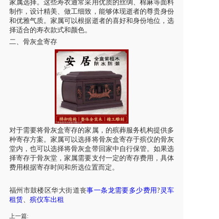
家属选择。这些寿衣通常采用优质的丝绸、棉麻等面料
制作，设计精美、做工细致，能够体现逝者的尊贵身份
和优雅气质。家属可以根据逝者的喜好和身份地位，选
择适合的寿衣款式和颜色。
二、骨灰盒寄存
对于需要将骨灰盒寄存的家属，的殡葬服务机构提供多
种寄存方案。家属可以选择将骨灰盒寄存于殡仪的骨灰
堂内，也可以选择将骨灰盒带回家中自行保管。如果选
择寄存于骨灰堂，家属需要支付一定的寄存费用，具体
费用根据寄存时间和所选位置而定。
福
州
市
鼓楼区
华大街道
丧
事一条龙
需要
多少费用
灵
车
?
租赁
、
殡仪车
出租
上一篇: