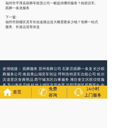
福州市平潭县殡葬车租赁公司一般提供哪些服务？租殡仪车、
殡葬一条龙服务
下一篇:
福州市鼓楼区灵车长短途接运送大概需要多少钱？丧葬一站式
服务、长途运送骨灰盒
友情链接：
殡葬服务
苏州丧葬公司
石家庄殡葬一条龙
长沙殡
葬服务公司
南昌青山湖灵车转运
呼和浩特灵车出租公司
哈尔
滨道里区丧葬用品
西宁城东区白事服务
潍坊奎文区殡仪馆服
务
乳山寿衣店铺
杭州上城区灵堂布置
沈阳浑南区殡葬平台
中
免费
24小时
国墓地网
中国非急救转运网
网站建设
中国殡葬一条龙网
中国
首页
咨询
上门服务
救护车网
葬花店
葬花服务网