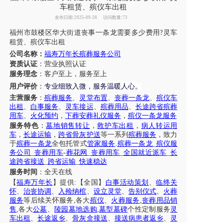
车租赁、殡仪车出租
发布日期:2025-09-28
访问数量:73
福
州
市
鼓楼区
华大街道
丧事一条龙
需要
多少费用
灵
车
?
租赁
、
殡仪车
出租
公司名称：
福寿万年长殡葬服务公司
资质认证
：营业执照认证
服务理念
：客户至上，服务至上
专业细致入微，服务温暖人心
用户评价
：
。
主营服务
：
殡葬服务
、
灵堂布置
、
丧葬一条龙
、
殡仪车
出租
、
白事服务
、
灵车接运
、
殡葬用品
、
长途跨省殡葬
用车
、
火化预约
，
下葬安葬礼仪服务
，
殡仪一条龙服务
服务特色
：
墓地销售转让
，
救护车出租
，
病人转运用
车
，
长途运输
，
跨省骨灰护送
等一系列
殡葬服务
，致力
于
殡葬一条龙
全包托管式
管家服务
.
殡葬一条龙
_
殡仪服
务公司
_
丧葬用车
-
葬花网
_
丧葬用车
_
全国就近派车
_
长
途跨省接送
_
跨省运输
_
快速稳达
服务时间
：全天在线
【
福寿万年长
】提供
:【全国】
白事活动策划
、
临终关
怀
、
治丧协调
、
入殓纳棺
、
设立灵堂
、
告别仪式
、
火葬
服务
等后续关怀服务
,各大
殡仪
、
火葬服务
,
丧葬用品销
售
,各大
公墓
、
陵园墓地选购
,
墓型墓碑
个性定制服务
灵
车出租
、
长途返乡
、
骨灰盒接送
、
接送病患者返乡
、
灵