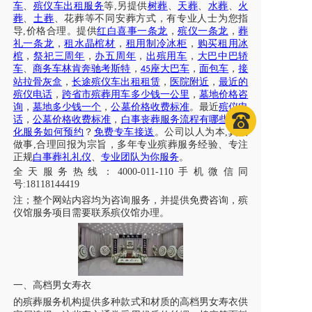
车
、
殡仪车出租服务
等
,另提供
树葬
、
天葬
、
水葬
、
火
葬
、
土葬
、花葬等不同安葬方式，有专业人士为您指
导
,价格合理。提供
红白喜事一条龙
，
殡仪一条龙
，
葬
礼一条龙
，
租水晶棺材
，
租用制冷冰柜
，
购买租用冰
棺
，
祭祀三周年
，
办五周年
，
出殡用车
，
大巴中巴轿
车
、
商务车林肯奔驰考斯特
，
座大巴车
，
面包车
，
接
45
站拉骨灰盒
，
长途殡仪车出租租赁
，
医院附近
，
最近的
殡仪电话
，
跨省市殡葬用车多少钱一公里
，
墓地价格咨
询
，
墓地多少钱一个
，
公墓价格收费标准
。最近
殡仪电
话
，
公墓价格收费标准
，
白事丧葬服务流程有哪些
？
火
化服务如何预约
？
免费专车接送
。公司以人为本
,真诚
做事,合理回报为宗旨，多年专业殡葬服务经验、专注
正规
白事葬礼礼仪
、
专业团队为你服务
。
全天服务热线
：
4000-011-110
手机微信同
号
:18118144419
注；
整个网站内容均为咨询服务，并提供免费咨询，殡
仪馆服务项目需要联系殡仪馆办理
。
一、高档男女寿衣
的殡葬服务机构提供多种款式和材质的高档男女寿衣供