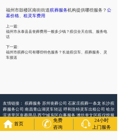
福州
市
鼓楼区
南街街道
殡葬服务
机构提供
哪些
服务
？
公
墓价格
、
租灵车
费用
上一篇:
福州市永泰县县丧葬费用一般多少钱？殡仪全天在线、服务电
话
下一篇:
福州市殡葬公司有哪些特色服务？长途殡仪车、殡葬服务、灵
车接送
友情链接：
殡葬服务
苏州丧葬公司
石家庄殡葬一条龙
长沙殡
葬服务公司
南昌青山湖灵车转运
呼和浩特灵车出租公司
哈尔
滨道里区丧葬用品
西宁城东区白事服务
潍坊奎文区殡仪馆服
免费
24小时
务
乳山寿衣店铺
杭州上城区灵堂布置
沈阳浑南区殡葬平台
中
首页
国墓地网
中国非急救转运网
网站建设
中国殡葬一条龙网
中国
咨询
上门服务
救护车网
葬花店
葬花服务网