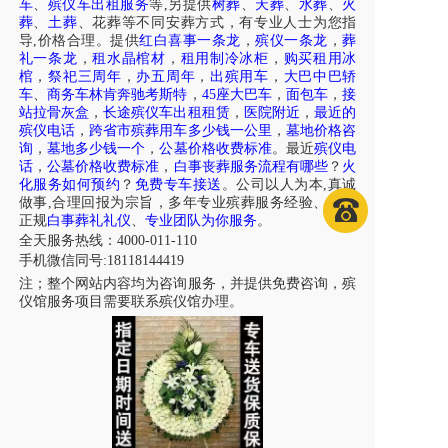
车
、
殡仪车出租服务
等,另提供
树葬
、
天葬
、
水葬
、
火
葬
、
土葬
、花葬等不同安葬方式，有专业人士为您指
导,价格合理。提供
红白喜事一条龙
，
殡仪一条龙
，
葬
礼一条龙
，
租水晶棺材
，
租用制冷冰柜
，
购买租用冰
棺
，
祭祀三周年
，
办五周年
，
出殡用车
，
大巴中巴轿
车
、
商务车林肯奔驰考斯特
，
45座大巴车
，
面包车
，
接
站拉骨灰盒
，
长途殡仪车出租租赁
，
医院附近
，
最近的
殡仪电话
，
跨省市殡葬用车多少钱一公里
，
墓地价格咨
询
，
墓地多少钱一个
，
公墓价格收费标准
。最近
殡仪电
话
，
公墓价格收费标准
，
白事丧葬服务流程有哪些
？
火
化服务如何预约
？
免费专车接送
。公司以人为本,真诚
做事,合理回报为宗旨，多年专业殡葬服务经验、专注
正规
白事葬礼礼仪
、
专业团队为你服务
。
全天服务热线
：4000-011-110
手机微信同号:18118144419
注；整个网站内容均为咨询服务，并提供免费咨询，殡
仪馆服务项目需要联系殡仪馆办理。