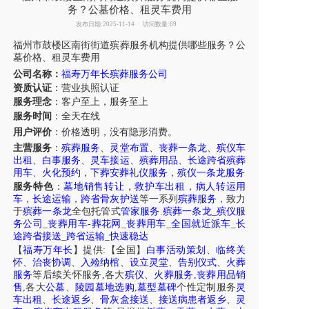
务？公墓价格、租灵车费用
发布日期:2025-11-14
访问数量:69
福州
市
鼓楼区
南街街道
殡葬服务机构提供
哪些
服务
？
公
墓价格
、
租灵车
费用
公司名称：
福寿万年长殡葬服务公司
资质认证
：营业执照认证
服务理念
：客户至上，服务至上
服务时间
：全天在线
用户评价
：
价格透明，没有隐形消费。
主营服务
：
殡葬服务
、
灵堂布置
、
丧葬一条龙
、
殡仪车
出租
、
白事服务
、
灵车接运
、
殡葬用品
、
长途跨省殡葬
用车
、
火化预约
，
下葬安葬礼仪服务
，
殡仪一条龙服务
服务特色
：
墓地销售转让
，
救护车出租
，
病人转运用
车
，
长途运输
，
跨省骨灰护送
等一系列
殡葬服务
，致力
于
殡葬一条龙
全包托管式
管家服务
.
殡葬一条龙
_
殡仪服
务公司
_
丧葬用车
-
葬花网
_
丧葬用车
_
全国就近派车
_
长
途跨省接送
_
跨省运输
_
快速稳达
【
福寿万年长
】提供:【全国】
白事活动策划
、
临终关
怀
、
治丧协调
、
入殓纳棺
、
设立灵堂
、
告别仪式
、
火葬
服务
等后续关怀服务,各大
殡仪
、
火葬服务
,
丧葬用品销
售
,各大
公墓
、
陵园墓地选购
,
墓型墓碑
个性定制服务
灵
车出租
、
长途返乡
、
骨灰盒接送
、
接送病患者返乡
、
灵