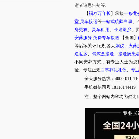
.
逝者追思告别等
【
福寿万年长
】
承接
一条龙
,
堂
灵车接运
等
一站式殡葬白事
、
身更衣
、
灵车租用
、
长途返乡
、
.
.
安葬服务
免费专车接送
【全国】
等后续关怀服务,各大
殡仪
、
火葬
途返乡
、
骨灰盒接送
、
接送病患
不同安葬方式，有专业人士为您
验、专注正规
白事葬礼礼仪
、
专
全天服务热线：4000-011-11
手机微信同号:18118144419
注；整个网站内容均为咨询