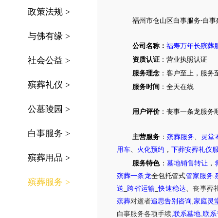
政策法规
>
福州
市
仓山区
白事服务
白事
-
与佛有缘
>
公司名称：
福寿万年长殡葬
社会公益
>
资质认证
：营业执照认证
服务理念
：客户至上，服务
殡葬礼仪
>
服务时间
：全天在线
公墓陵园
>
用户评价
：丧事一条龙服务
白事服务
>
主营服务
：
殡葬服务
、
灵堂
用车
、
火化预约
，
下葬安葬礼仪
殡葬用品
>
服务特色
：
墓地销售转让
，
殡葬一条龙
全包托管式
管家服务
.
殡葬服务
>
送
_
跨省运输
_
快速稳达
、
丧事葬
,
殡葬
对逝者
追思告别咨询
家庭灵
,
,
白事服务
各项手续
联系墓地
联系