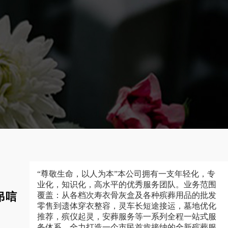
“尊敬生命，以人为本”本公司拥有一支年轻化，专
业化，知识化，高水平的优秀服务团队。业务范围
吊唁
覆盖：从各档次寿衣骨灰盒及各种殡葬用品的批发
零售到遗体穿衣整容，灵车长短途接运，墓地优化
推荐，殡仪起灵，安葬服务等一系列全程一站式服
务体系，全力打造一个市民首肯接纳的全新殡葬服