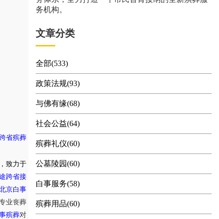
务机构。
文章分类
全部(533)
政策法规(93)
与佛有缘(68)
社会公益(64)
跨省殡葬
殡葬礼仪(60)
公墓陵园(60)
，致力于
途跨省接
白事服务(58)
北京白事
专业丧葬
殡葬用品(60)
事殡葬
对