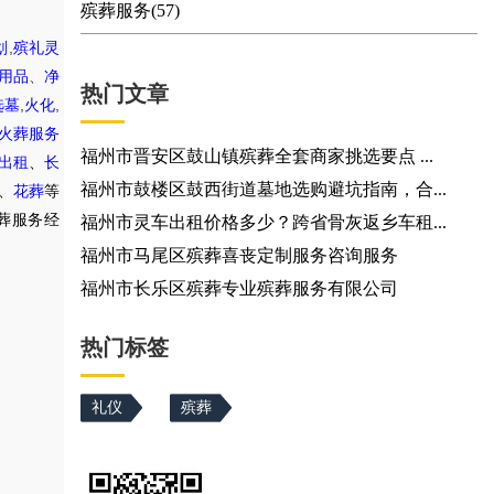
殡葬服务(57)
,
划
殡礼灵
用品
、
净
热门文章
,
,
选墓
火化
火葬服务
福州市晋安区鼓山镇殡葬全套商家挑选要点 ...
出租
、
长
福州市鼓楼区鼓西街道墓地选购避坑指南，合...
、
花葬
等
葬服务经
福州市灵车出租价格多少？跨省骨灰返乡车租...
福州市马尾区殡葬喜丧定制服务咨询服务
福州市长乐区殡葬专业殡葬服务有限公司
热门标签
礼仪
殡葬