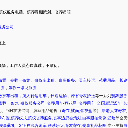
殡仪服务电话
、
殡葬灵棚策划
、
丧葬吊唁
服务公司
至上
顺畅，
工作人员态度真诚，不敷衍。
布置
、
丧葬一条龙
、
殡仪车出租
、
白事服务
、
灵车接运
、
殡葬用品
、
长途
服务
，
殡仪一条龙服务
救护车出租
，
病人转运用车
，
长途运输
，
跨省骨灰护送
等一系列
殡葬服务
殡葬一条龙
_
殡仪服务公司
_
丧葬用车
-
葬花网
_
丧葬用车
_
全国就近派车
_
长
24H
,
,
,
,
礼
、
在线咨询
、
殡葬
用品销售
（
寿衣
被面
骨灰盒
等）
帮老人穿寿衣
,
,
,
,
,
堂布置
殡葬仪式
殡仪丧葬服务
丧事追思会策划
白事跟拍录像
迁坟
等
全天
24H
,
,
,
,
丧事葬礼
、
在线咨询车
联系乐队
骨灰寄存
丧事礼品花圈
专业主持
白