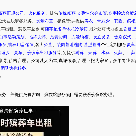
,
,
殡葬正规公司
、
火化服务
、提供
传统殡葬
丧葬悼念会布置
丧事悼念会策
;
全天在线解答服务
、
灵堂布置
、摄像等
并提供
寿衣
、
骨灰盒
、
花圈
、
祭祀
,
.
,
灵车出租
、
殡仪车
返乡
可
随车配备单体式冷藏箱
另外还可代办各区
公墓
白事活动策划
、
临终关怀
、
治丧协调
、
入殓纳棺
、
设立灵堂
、
告别仪式
、
服务
,
丧葬用品销售
,各大
公墓
、
陵园墓地选购
,
墓型墓碑
个性定制服务
灵车
者返乡
、
灵车
、
殡仪车出租服务
等,另提供
树葬
、
天葬
、
水葬
、
火葬
、
土葬
指导,价格合理。公司以人为本,真诚做事,合理回报为宗旨，多年专业殡
业团队为你服务
。
0
服务，并提供免费咨询，殡仪馆服务项目需要联系殡仪馆办理。