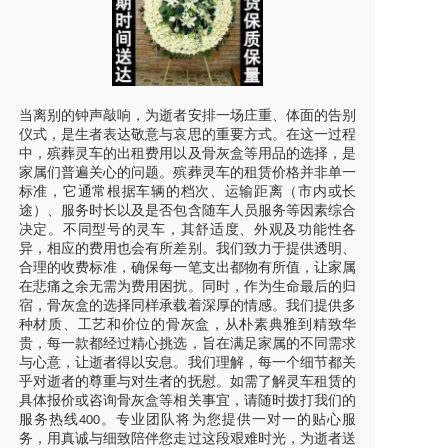
当离别的钟声敲响，为逝者安排一场庄重、体面的告别
仪式，是生者表达敬意与哀思的重要方式。在这一过程
中，殡葬灵车的出租费用以及骨灰盒等用品的选择，是
家属们普遍关心的问题。殡葬灵车的租赁价格并非单一
标准，它通常根据车辆的档次、运输距离（市内或长
途）、服务时长以及是否包含随车人员服务等因素综合
决定。不同型号的灵车，其舒适度、外观及功能性各
异，相应的费用也会有所差别。我们致力于提供透明、
合理的收费标准，确保每一笔支出都物有所值，让家属
在悲痛之余无需为费用困扰。同时，作为生命最后的归
宿，骨灰盒的选择同样承载着深厚的情感。我们提供多
种材质、工艺和价位的骨灰盒，从朴素典雅到精致华
贵，每一款都经过精心挑选，旨在满足家属的不同需求
与心意，让逝者得以安息。我们理解，每一个细节都关
乎对逝者的尊重与对生者的抚慰。如需了解灵车租赁的
具体报价或咨询骨灰盒等相关事宜，请随时拨打我们的
服务热线
。专业团队将为您提供一对一的贴心服
400
务，用真诚与细致陪伴您走过这段艰难时光，为逝者送