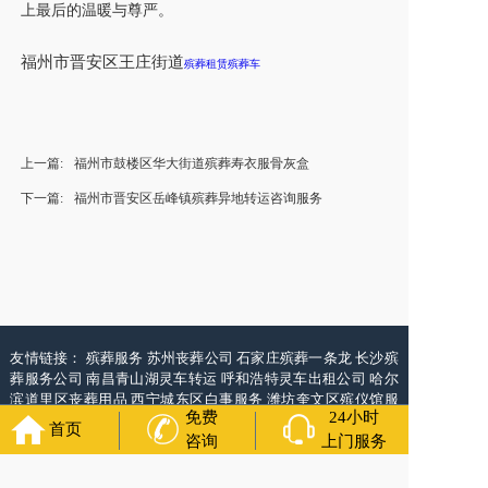
上最后的温暖与尊严。
福州
市
晋安区王庄街道
殡葬租赁殡葬车
上一篇:
福州市鼓楼区华大街道殡葬寿衣服骨灰盒
下一篇:
福州市晋安区岳峰镇殡葬异地转运咨询服务
友情链接：
殡葬服务
苏州丧葬公司
石家庄殡葬一条龙
长沙殡
葬服务公司
南昌青山湖灵车转运
呼和浩特灵车出租公司
哈尔
滨道里区丧葬用品
西宁城东区白事服务
潍坊奎文区殡仪馆服
免费
24小时
务
乳山寿衣店铺
杭州上城区灵堂布置
沈阳浑南区殡葬平台
中
首页
国墓地网
中国非急救转运网
网站建设
中国殡葬一条龙网
中国
咨询
上门服务
救护车网
葬花店
葬花服务网