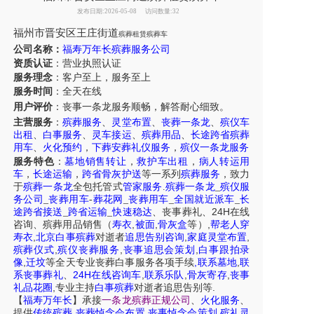
发布日期:2026-05-08
访问数量:32
福州
市
晋安区王庄街道
殡葬租赁殡葬车
公司名称：
福寿万年长殡葬服务公司
资质认证
：营业执照认证
服务理念
：客户至上，服务至上
服务时间
：全天在线
用户评价
：丧事一条龙服务
顺畅，解答耐心细致。
主营服务
：
殡葬服务
、
灵堂布置
、
丧葬一条龙
、
殡仪车
出租
、
白事服务
、
灵车接运
、
殡葬用品
、
长途跨省殡葬
用车
、
火化预约
，
下葬安葬礼仪服务
，
殡仪一条龙服务
服务特色
：
墓地销售转让
，
救护车出租
，
病人转运用
车
，
长途运输
，
跨省骨灰护送
等一系列
殡葬服务
，致力
于
殡葬一条龙
全包托管式
管家服务
.
殡葬一条龙
_
殡仪服
务公司
_
丧葬用车
-
葬花网
_
丧葬用车
_
全国就近派车
_
长
24H
途跨省接送
_
跨省运输
_
快速稳达
、
丧事葬礼
、
在线
,
,
,
咨询
、
殡葬
用品销售
（
寿衣
被面
骨灰盒
等）
帮老人穿
,
,
,
寿衣
北京白事殡葬
对逝者
追思告别咨询
家庭灵堂布置
,
,
,
殡葬仪式
殡仪丧葬服务
丧事追思会策划
白事跟拍录
,
,
,
像
迁坟
等
全天
专业丧葬白事服务
各项手续
联系墓地
联
24H
,
,
,
系丧事葬礼
、
在线咨询车
联系乐队
骨灰寄存
丧事
,
.
礼品花圈
专业主持
白事殡葬
对逝者追思告别等
【
福寿万年长
】
承接
一条龙殡葬正规公司
、
火化服务
、
,
,
,
提供
传统殡葬
丧葬悼念会布置
丧事悼念会策划
殡礼灵