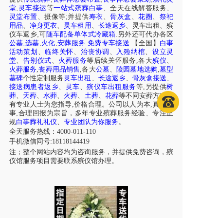
,
堂
灵车接运
等
一站式殡葬白事
、
全天在线解答服务
、
;
灵堂布置
、摄像等
并提供
寿衣
、
骨灰盒
、
花圈
、
祭祀
用品
、
净身更衣
、
灵车租用
、
长途返乡
、
灵车出租
、
殡
,
.
仪车
返乡
可
随车配备单体式冷藏箱
另外还可代办各区
,
,
,
.
.
公墓
选墓
火化
安葬服务
免费专车接送
【全国】
白事
活动策划
、
临终关怀
、
治丧协调
、
入殓纳棺
、
设立灵
堂
、
告别仪式
、
火葬服务
等后续关怀服务,各大
殡仪
、
火葬服务
,
丧葬用品销售
,各大
公墓
、
陵园墓地选购
,
墓型
墓碑
个性定制服务
灵车出租
、
长途返乡
、
骨灰盒接送
、
接送病患者返乡
、
灵车
、
殡仪车出租服务
等,另提供
树
葬
、
天葬
、
水葬
、
火葬
、
土葬
、
花葬
等不同安葬方式，
有专业人士为您指导,价格合理。公司以人为本,真诚做
事,合理回报为宗旨，多年专业殡葬服务经验、专注正
规
白事葬礼礼仪
、
专业团队为你服务
。
全天服务热线：4000-011-110
手机微信同号:18118144419
注；整个网站内容均为咨询服务，并提供免费咨询，殡
仪馆服务项目需要联系殡仪馆办理。